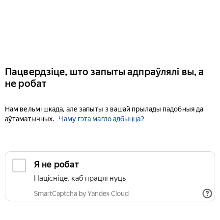
Пацвердзіце, што запыты адпраўлялі вы, а
не робат
Нам вельмі шкада, але запыты з вашай прылады падобныя да
аўтаматычных.
Чаму гэта магло адбыцца?
Я не робат
Націсніце, каб працягнуць
SmartCaptcha by Yandex Cloud