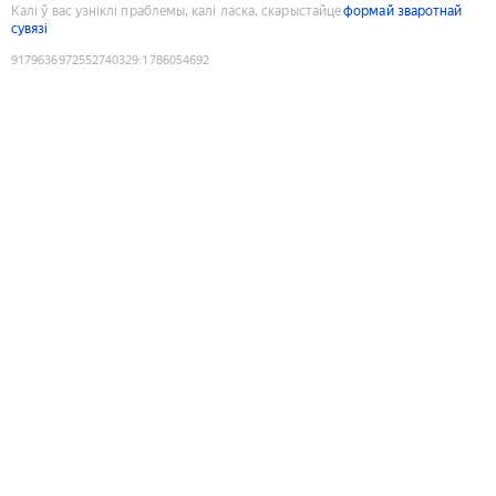
Калі ў вас узніклі праблемы, калі ласка, скарыстайце
формай зваротнай
сувязі
9179636972552740329
:
1786054692