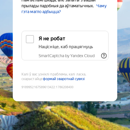
Нам вельмі шкада, але запыты з вашай
прылады падобныя да аўтаматычных.
Чаму
гэта магло адбыцца?
Я не робат
Націсніце, каб працягнуць
SmartCaptcha by Yandex Cloud
Калі ў вас узніклі праблемы, калі ласка,
скарыстайце
формай зваротнай сувязі
9189952167589613422
:
1786208400