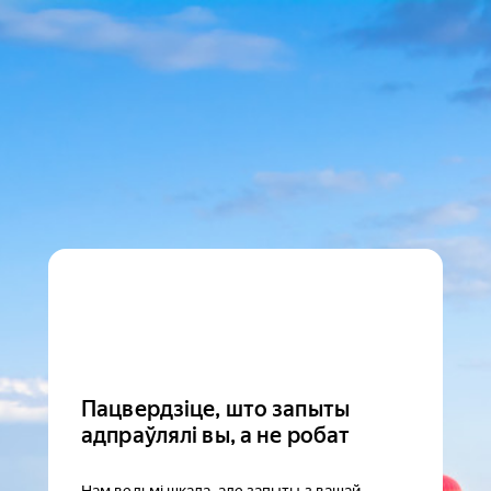
Пацвердзіце, што запыты
адпраўлялі вы, а не робат