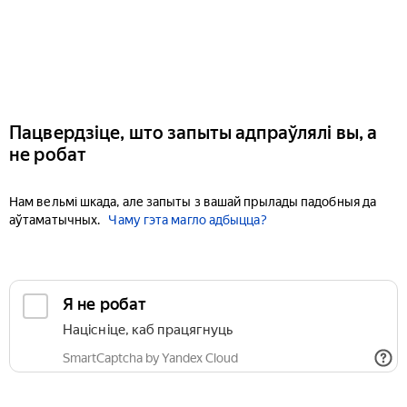
Пацвердзіце, што запыты адпраўлялі вы, а
не робат
Нам вельмі шкада, але запыты з вашай прылады падобныя да
аўтаматычных.
Чаму гэта магло адбыцца?
Я не робат
Націсніце, каб працягнуць
SmartCaptcha by Yandex Cloud