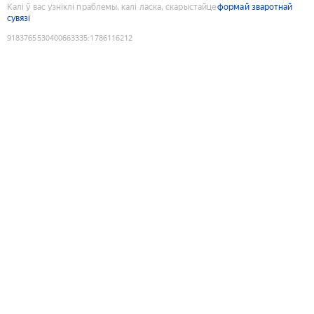
Калі ў вас узніклі праблемы, калі ласка, скарыстайце
формай зваротнай
сувязі
9183765530400663335
:
1786116212