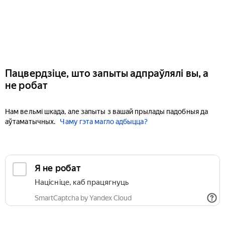
Пацвердзіце, што запыты адпраўлялі вы, а
не робат
Нам вельмі шкада, але запыты з вашай прылады падобныя да
аўтаматычных.
Чаму гэта магло адбыцца?
Я не робат
Націсніце, каб працягнуць
SmartCaptcha by Yandex Cloud