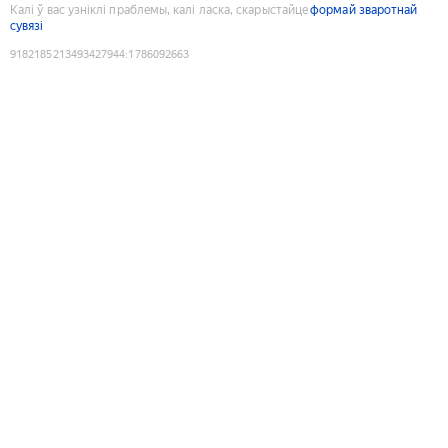
Калі ў вас узніклі праблемы, калі ласка, скарыстайце
формай зваротнай
сувязі
9182185213493427944
:
1786092663