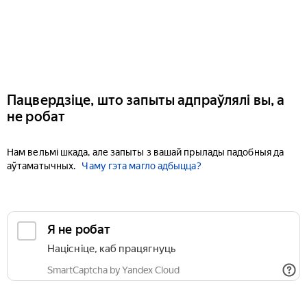
Пацвердзіце, што запыты адпраўлялі вы, а
не робат
Нам вельмі шкада, але запыты з вашай прылады падобныя да
аўтаматычных.
Чаму гэта магло адбыцца?
Я не робат
Націсніце, каб працягнуць
SmartCaptcha by Yandex Cloud