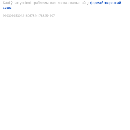
Калі ў вас узніклі праблемы, калі ласка, скарыстайце
формай зваротнай
сувязі
9193019530421606734
:
1786254107