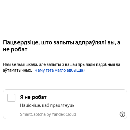
Пацвердзіце, што запыты адпраўлялі вы, а
не робат
Нам вельмі шкада, але запыты з вашай прылады падобныя да
аўтаматычных.
Чаму гэта магло адбыцца?
Я не робат
Націсніце, каб працягнуць
SmartCaptcha by Yandex Cloud