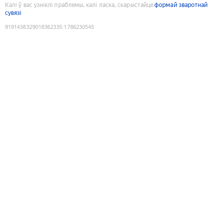
Калі ў вас узніклі праблемы, калі ласка, скарыстайце
формай зваротнай
сувязі
9191438329018362335
:
1786230545