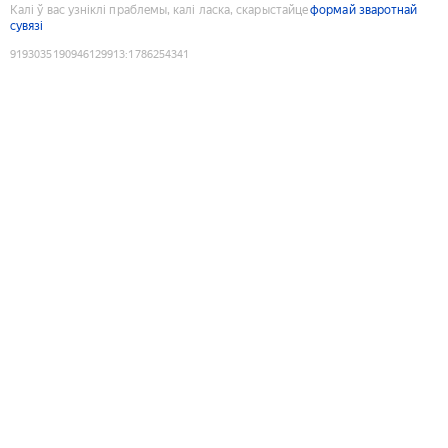
Калі ў вас узніклі праблемы, калі ласка, скарыстайце
формай зваротнай
сувязі
9193035190946129913
:
1786254341