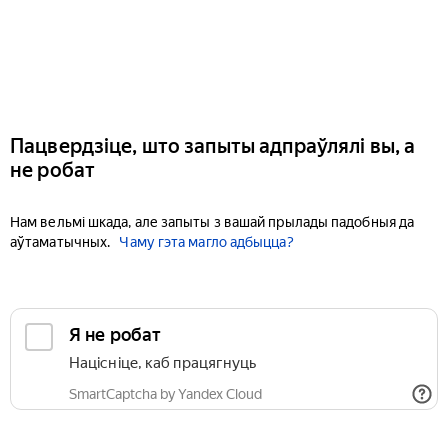
Пацвердзіце, што запыты адпраўлялі вы, а
не робат
Нам вельмі шкада, але запыты з вашай прылады падобныя да
аўтаматычных.
Чаму гэта магло адбыцца?
Я не робат
Націсніце, каб працягнуць
SmartCaptcha by Yandex Cloud