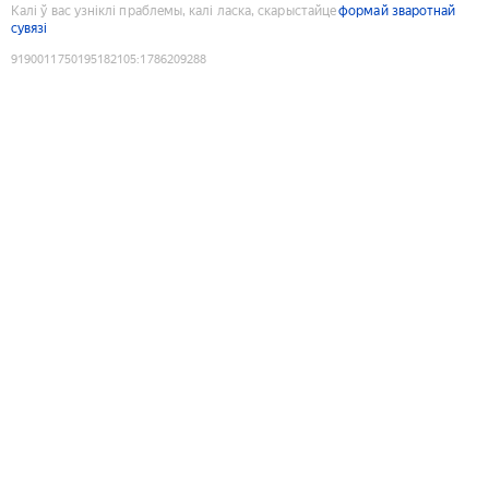
Калі ў вас узніклі праблемы, калі ласка, скарыстайце
формай зваротнай
сувязі
9190011750195182105
:
1786209288