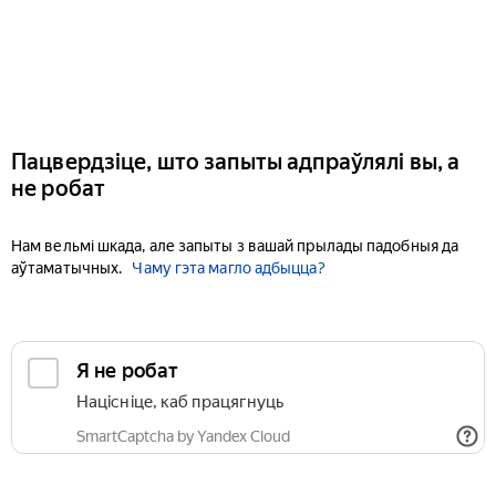
Пацвердзіце, што запыты адпраўлялі вы, а
не робат
Нам вельмі шкада, але запыты з вашай прылады падобныя да
аўтаматычных.
Чаму гэта магло адбыцца?
Я не робат
Націсніце, каб працягнуць
SmartCaptcha by Yandex Cloud