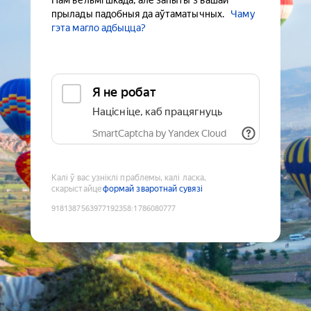
Нам вельмі шкада, але запыты з вашай
прылады падобныя да аўтаматычных.
Чаму
гэта магло адбыцца?
Я не робат
Націсніце, каб працягнуць
SmartCaptcha by Yandex Cloud
Калі ў вас узніклі праблемы, калі ласка,
скарыстайце
формай зваротнай сувязі
9181387563977192358
:
1786080777