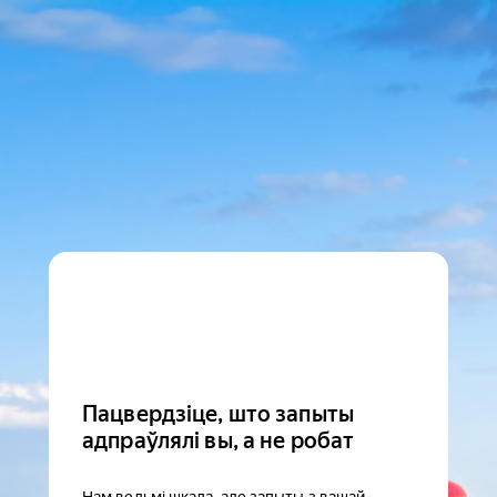
Пацвердзіце, што запыты
адпраўлялі вы, а не робат