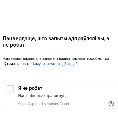
Пацвердзіце, што запыты адпраўлялі вы, а
не робат
Нам вельмі шкада, але запыты з вашай прылады падобныя да
аўтаматычных.
Чаму гэта магло адбыцца?
Я не робат
Націсніце, каб працягнуць
SmartCaptcha by Yandex Cloud