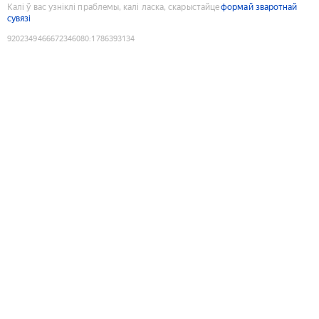
Калі ў вас узніклі праблемы, калі ласка, скарыстайце
формай зваротнай
сувязі
9202349466672346080
:
1786393134