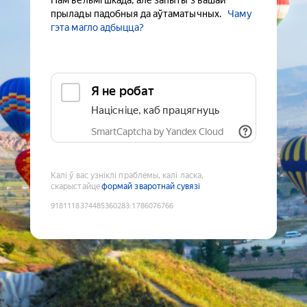
Нам вельмі шкада, але запыты з вашай
прылады падобныя да аўтаматычных.
Чаму
гэта магло адбыцца?
Я не робат
Націсніце, каб працягнуць
SmartCaptcha by Yandex Cloud
Калі ў вас узніклі праблемы, калі ласка,
скарыстайце
формай зваротнай сувязі
9181118374485360283
:
1786076766