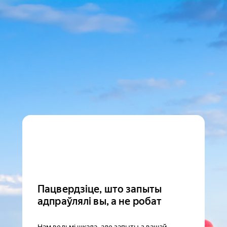
Пацвердзіце, што запыты
адпраўлялі вы, а не робат