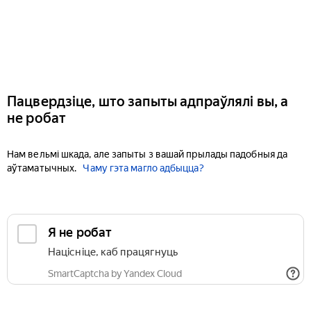
Пацвердзіце, што запыты адпраўлялі вы, а
не робат
Нам вельмі шкада, але запыты з вашай прылады падобныя да
аўтаматычных.
Чаму гэта магло адбыцца?
Я не робат
Націсніце, каб працягнуць
SmartCaptcha by Yandex Cloud