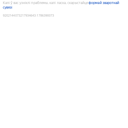
Калі ў вас узніклі праблемы, калі ласка, скарыстайце
формай зваротнай
сувязі
9202144073217934643
:
1786390073