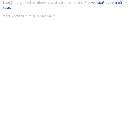
Калі ў вас узніклі праблемы, калі ласка, скарыстайце
формай зваротнай
сувязі
9199175805817495151
:
1786345843