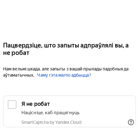
Пацвердзіце, што запыты адпраўлялі вы, а
не робат
Нам вельмі шкада, але запыты з вашай прылады падобныя да
аўтаматычных.
Чаму гэта магло адбыцца?
Я не робат
Націсніце, каб працягнуць
SmartCaptcha by Yandex Cloud