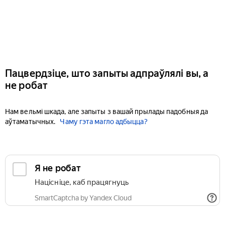
Пацвердзіце, што запыты адпраўлялі вы, а
не робат
Нам вельмі шкада, але запыты з вашай прылады падобныя да
аўтаматычных.
Чаму гэта магло адбыцца?
Я не робат
Націсніце, каб працягнуць
SmartCaptcha by Yandex Cloud