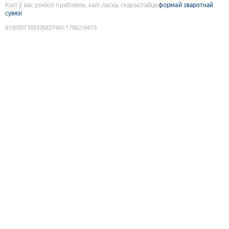
Калі ў вас узніклі праблемы, калі ласка, скарыстайце
формай зваротнай
сувязі
9190507385326827480
:
1786216673