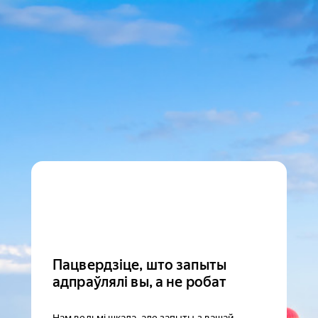
Пацвердзіце, што запыты
адпраўлялі вы, а не робат