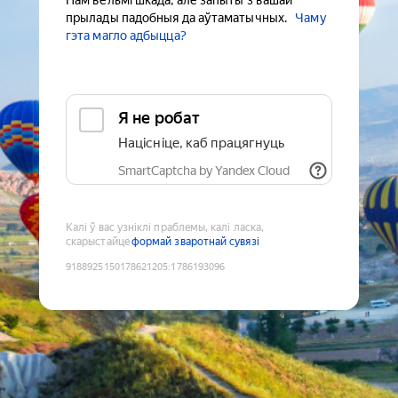
Нам вельмі шкада, але запыты з вашай
прылады падобныя да аўтаматычных.
Чаму
гэта магло адбыцца?
Я не робат
Націсніце, каб працягнуць
SmartCaptcha by Yandex Cloud
Калі ў вас узніклі праблемы, калі ласка,
скарыстайце
формай зваротнай сувязі
9188925150178621205
:
1786193096