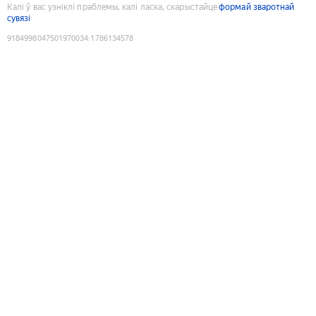
Калі ў вас узніклі праблемы, калі ласка, скарыстайце
формай зваротнай
сувязі
9184998047501970034
:
1786134578