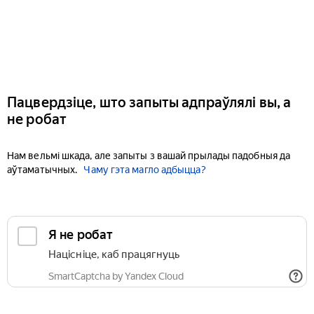
Пацвердзіце, што запыты адпраўлялі вы, а
не робат
Нам вельмі шкада, але запыты з вашай прылады падобныя да
аўтаматычных.
Чаму гэта магло адбыцца?
Я не робат
Націсніце, каб працягнуць
SmartCaptcha by Yandex Cloud