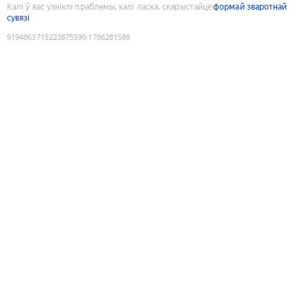
Калі ў вас узніклі праблемы, калі ласка, скарыстайце
формай зваротнай
сувязі
9194863715223875590
:
1786281588