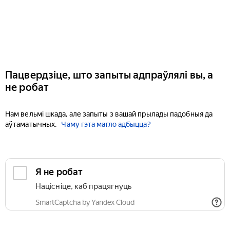
Пацвердзіце, што запыты адпраўлялі вы, а
не робат
Нам вельмі шкада, але запыты з вашай прылады падобныя да
аўтаматычных.
Чаму гэта магло адбыцца?
Я не робат
Націсніце, каб працягнуць
SmartCaptcha by Yandex Cloud