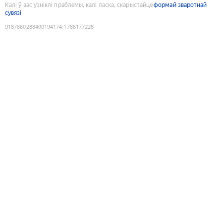
Калі ў вас узніклі праблемы, калі ласка, скарыстайце
формай зваротнай
сувязі
9187860288400194174
:
1786177228