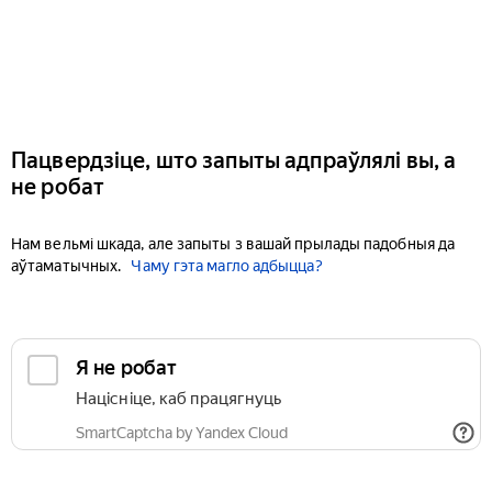
Пацвердзіце, што запыты адпраўлялі вы, а
не робат
Нам вельмі шкада, але запыты з вашай прылады падобныя да
аўтаматычных.
Чаму гэта магло адбыцца?
Я не робат
Націсніце, каб працягнуць
SmartCaptcha by Yandex Cloud