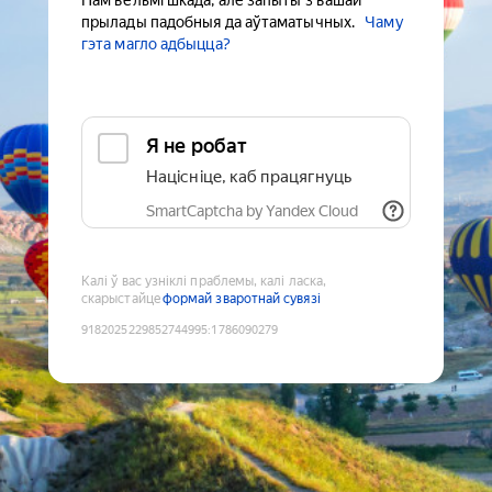
Нам вельмі шкада, але запыты з вашай
прылады падобныя да аўтаматычных.
Чаму
гэта магло адбыцца?
Я не робат
Націсніце, каб працягнуць
SmartCaptcha by Yandex Cloud
Калі ў вас узніклі праблемы, калі ласка,
скарыстайце
формай зваротнай сувязі
9182025229852744995
:
1786090279