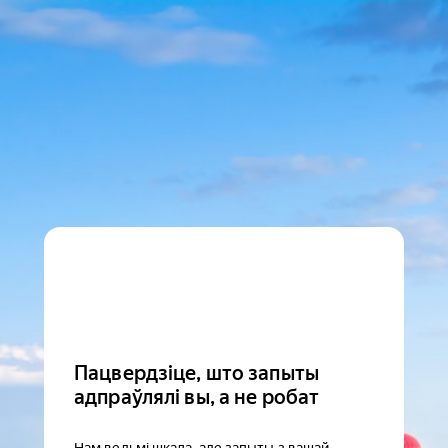
Пацвердзіце, што запыты
адпраўлялі вы, а не робат