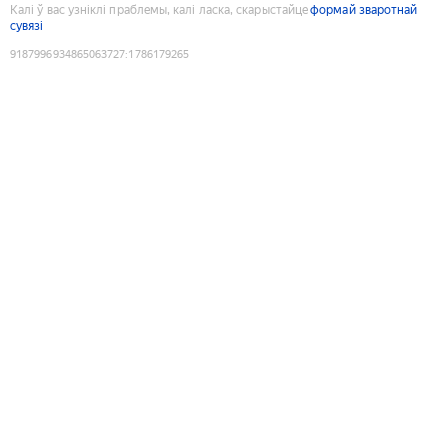
Калі ў вас узніклі праблемы, калі ласка, скарыстайце
формай зваротнай
сувязі
9187996934865063727
:
1786179265