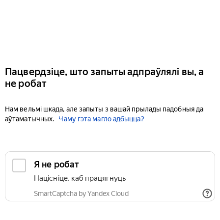
Пацвердзіце, што запыты адпраўлялі вы, а
не робат
Нам вельмі шкада, але запыты з вашай прылады падобныя да
аўтаматычных.
Чаму гэта магло адбыцца?
Я не робат
Націсніце, каб працягнуць
SmartCaptcha by Yandex Cloud