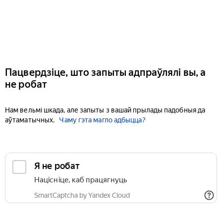
Пацвердзіце, што запыты адпраўлялі вы, а
не робат
Нам вельмі шкада, але запыты з вашай прылады падобныя да
аўтаматычных.
Чаму гэта магло адбыцца?
Я не робат
Націсніце, каб працягнуць
SmartCaptcha by Yandex Cloud