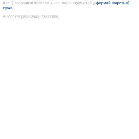
Калі ў вас узніклі праблемы, калі ласка, скарыстайце
формай зваротнай
сувязі
9199024793358108903
:
1786343593