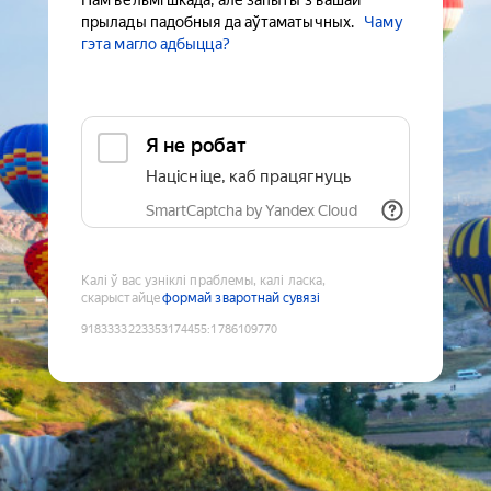
Нам вельмі шкада, але запыты з вашай
прылады падобныя да аўтаматычных.
Чаму
гэта магло адбыцца?
Я не робат
Націсніце, каб працягнуць
SmartCaptcha by Yandex Cloud
Калі ў вас узніклі праблемы, калі ласка,
скарыстайце
формай зваротнай сувязі
9183333223353174455
:
1786109770