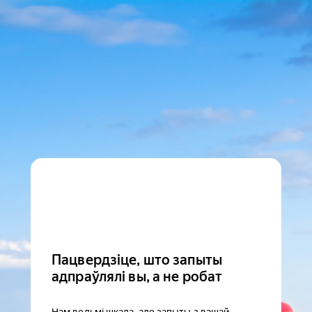
Пацвердзіце, што запыты
адпраўлялі вы, а не робат