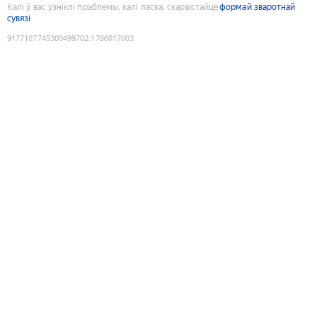
Калі ў вас узніклі праблемы, калі ласка, скарыстайце
формай зваротнай
сувязі
9177107745300499702
:
1786017003