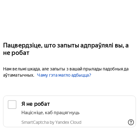
Пацвердзіце, што запыты адпраўлялі вы, а
не робат
Нам вельмі шкада, але запыты з вашай прылады падобныя да
аўтаматычных.
Чаму гэта магло адбыцца?
Я не робат
Націсніце, каб працягнуць
SmartCaptcha by Yandex Cloud