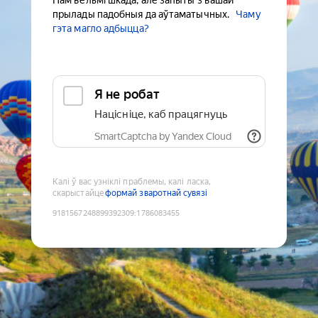
Нам вельмі шкада, але запыты з вашай
прылады падобныя да аўтаматычных.
Чаму
гэта магло адбыцца?
Я не робат
Націсніце, каб працягнуць
SmartCaptcha by Yandex Cloud
Калі ў вас узніклі праблемы, калі ласка,
скарыстайце
формай зваротнай сувязі
9181567248899392309
:
1786083455