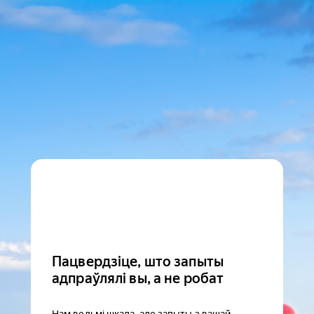
Пацвердзіце, што запыты
адпраўлялі вы, а не робат