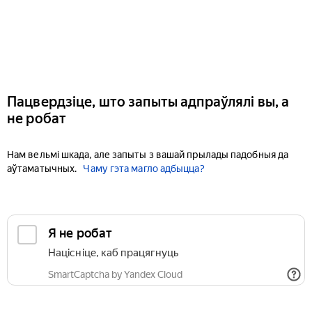
Пацвердзіце, што запыты адпраўлялі вы, а
не робат
Нам вельмі шкада, але запыты з вашай прылады падобныя да
аўтаматычных.
Чаму гэта магло адбыцца?
Я не робат
Націсніце, каб працягнуць
SmartCaptcha by Yandex Cloud