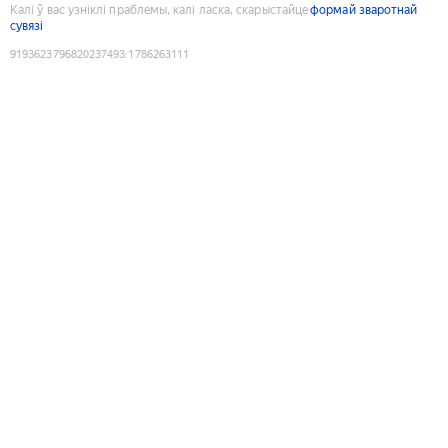
Калі ў вас узніклі праблемы, калі ласка, скарыстайце
формай зваротнай
сувязі
9193623796820237493
:
1786263111