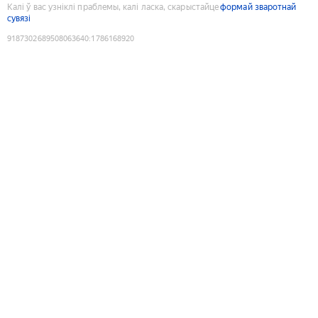
Калі ў вас узніклі праблемы, калі ласка, скарыстайце
формай зваротнай
сувязі
9187302689508063640
:
1786168920