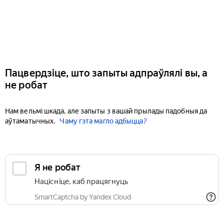
Пацвердзіце, што запыты адпраўлялі вы, а
не робат
Нам вельмі шкада, але запыты з вашай прылады падобныя да
аўтаматычных.
Чаму гэта магло адбыцца?
Я не робат
Націсніце, каб працягнуць
SmartCaptcha by Yandex Cloud