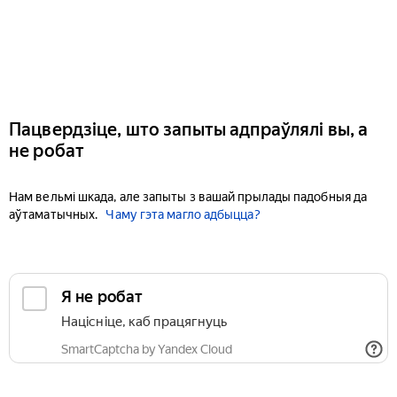
Пацвердзіце, што запыты адпраўлялі вы, а
не робат
Нам вельмі шкада, але запыты з вашай прылады падобныя да
аўтаматычных.
Чаму гэта магло адбыцца?
Я не робат
Націсніце, каб працягнуць
SmartCaptcha by Yandex Cloud