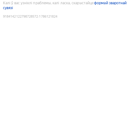
Калі ў вас узніклі праблемы, калі ласка, скарыстайце
формай зваротнай
сувязі
9184142122798728572
:
1786121824