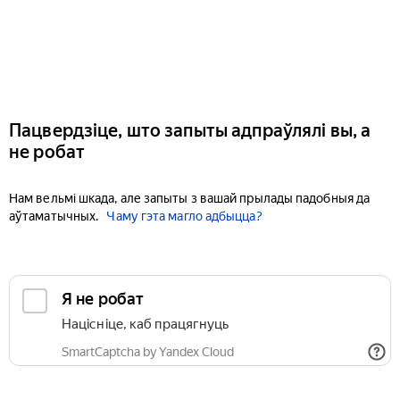
Пацвердзіце, што запыты адпраўлялі вы, а
не робат
Нам вельмі шкада, але запыты з вашай прылады падобныя да
аўтаматычных.
Чаму гэта магло адбыцца?
Я не робат
Націсніце, каб працягнуць
SmartCaptcha by Yandex Cloud