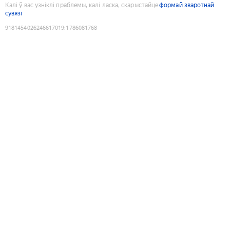
Калі ў вас узніклі праблемы, калі ласка, скарыстайце
формай зваротнай
сувязі
9181454026246617019
:
1786081768