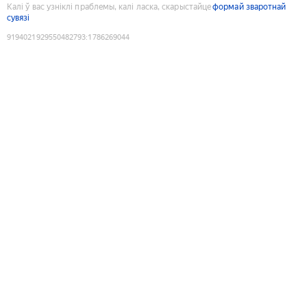
Калі ў вас узніклі праблемы, калі ласка, скарыстайце
формай зваротнай
сувязі
9194021929550482793
:
1786269044