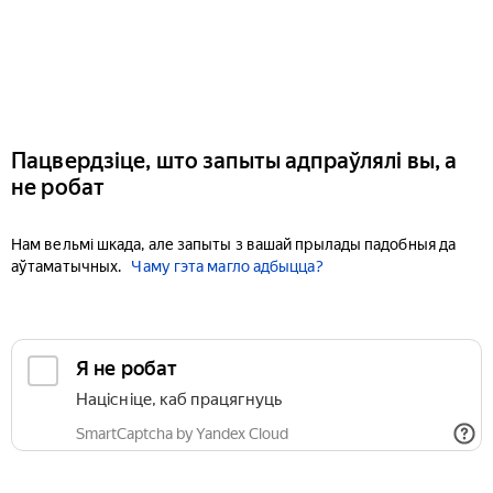
Пацвердзіце, што запыты адпраўлялі вы, а
не робат
Нам вельмі шкада, але запыты з вашай прылады падобныя да
аўтаматычных.
Чаму гэта магло адбыцца?
Я не робат
Націсніце, каб працягнуць
SmartCaptcha by Yandex Cloud