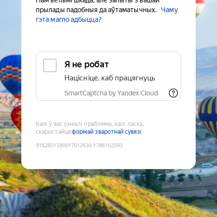
Нам вельмі шкада, але запыты з вашай
прылады падобныя да аўтаматычных.
Чаму
гэта магло адбыцца?
Я не робат
Націсніце, каб працягнуць
SmartCaptcha by Yandex Cloud
Калі ў вас узніклі праблемы, калі ласка,
скарыстайце
формай зваротнай сувязі
9182851580017012530
:
1786102593