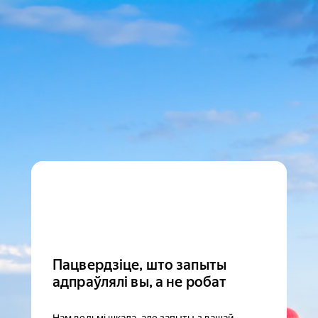
Пацвердзіце, што запыты
адпраўлялі вы, а не робат