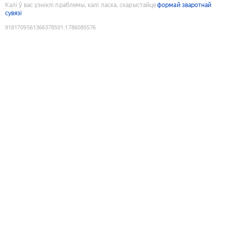
Калі ў вас узніклі праблемы, калі ласка, скарыстайце
формай зваротнай
сувязі
9181709561366378501
:
1786085576