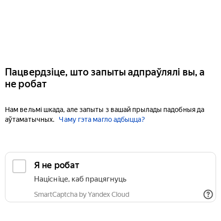
Пацвердзіце, што запыты адпраўлялі вы, а
не робат
Нам вельмі шкада, але запыты з вашай прылады падобныя да
аўтаматычных.
Чаму гэта магло адбыцца?
Я не робат
Націсніце, каб працягнуць
SmartCaptcha by Yandex Cloud