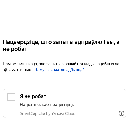
Пацвердзіце, што запыты адпраўлялі вы, а
не робат
Нам вельмі шкада, але запыты з вашай прылады падобныя да
аўтаматычных.
Чаму гэта магло адбыцца?
Я не робат
Націсніце, каб працягнуць
SmartCaptcha by Yandex Cloud