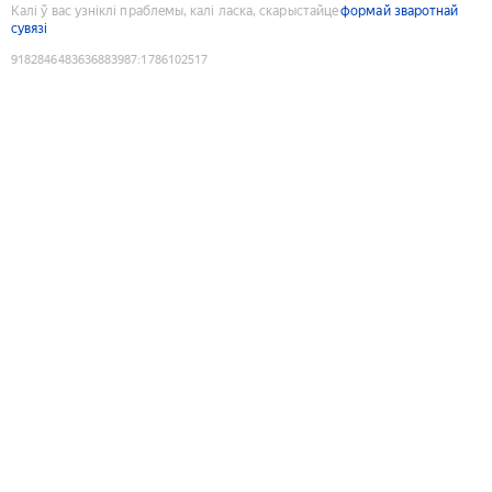
Калі ў вас узніклі праблемы, калі ласка, скарыстайце
формай зваротнай
сувязі
9182846483636883987
:
1786102517