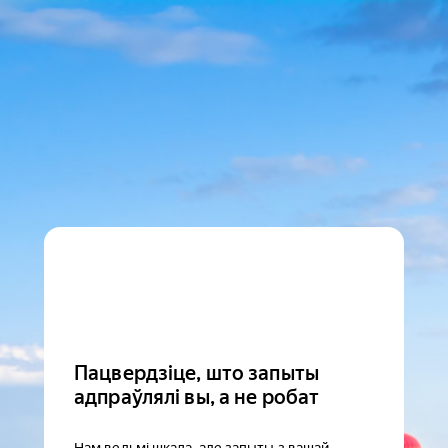
Пацвердзіце, што запыты
адпраўлялі вы, а не робат