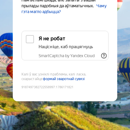
Нам вельмі шкада, але запыты з вашай
прылады падобныя да аўтаматычных.
Чаму
гэта магло адбыцца?
Я не робат
Націсніце, каб працягнуць
SmartCaptcha by Yandex Cloud
Калі ў вас узніклі праблемы, калі ласка,
скарыстайце
формай зваротнай сувязі
9187497382722558997
:
1786171821