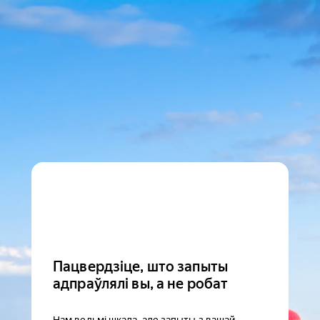
Пацвердзіце, што запыты
адпраўлялі вы, а не робат