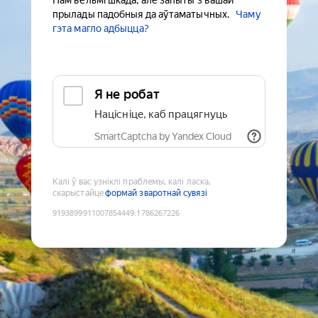
Нам вельмі шкада, але запыты з вашай
прылады падобныя да аўтаматычных.
Чаму
гэта магло адбыцца?
Я не робат
Націсніце, каб працягнуць
SmartCaptcha by Yandex Cloud
Калі ў вас узніклі праблемы, калі ласка,
скарыстайце
формай зваротнай сувязі
9193899911007854449
:
1786267226