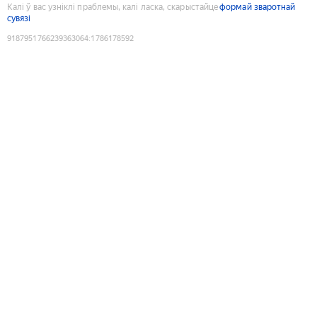
Калі ў вас узніклі праблемы, калі ласка, скарыстайце
формай зваротнай
сувязі
9187951766239363064
:
1786178592