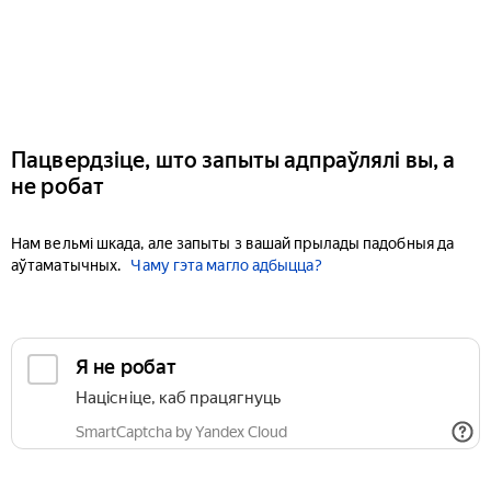
Пацвердзіце, што запыты адпраўлялі вы, а
не робат
Нам вельмі шкада, але запыты з вашай прылады падобныя да
аўтаматычных.
Чаму гэта магло адбыцца?
Я не робат
Націсніце, каб працягнуць
SmartCaptcha by Yandex Cloud