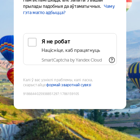
Нам вельмі шкада, але запыты з вашай
прылады падобныя да аўтаматычных.
Чаму
гэта магло адбыцца?
Я не робат
Націсніце, каб працягнуць
SmartCaptcha by Yandex Cloud
Калі ў вас узніклі праблемы, калі ласка,
скарыстайце
формай зваротнай сувязі
9186644025938851297
:
1786159105