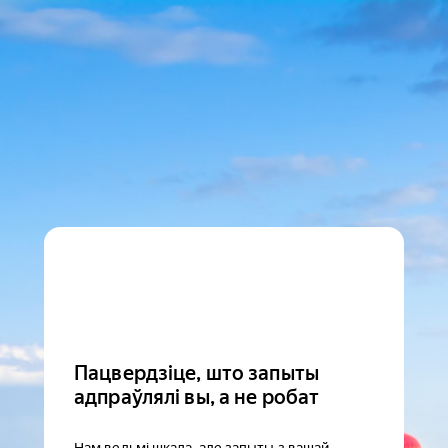
Пацвердзіце, што запыты
адпраўлялі вы, а не робат