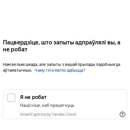
Пацвердзіце, што запыты адпраўлялі вы, а
не робат
Нам вельмі шкада, але запыты з вашай прылады падобныя да
аўтаматычных.
Чаму гэта магло адбыцца?
Я не робат
Націсніце, каб працягнуць
SmartCaptcha by Yandex Cloud