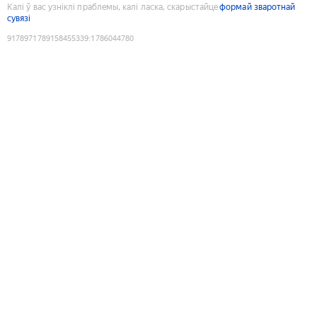
Калі ў вас узніклі праблемы, калі ласка, скарыстайце
формай зваротнай
сувязі
9178971789158455339
:
1786044780