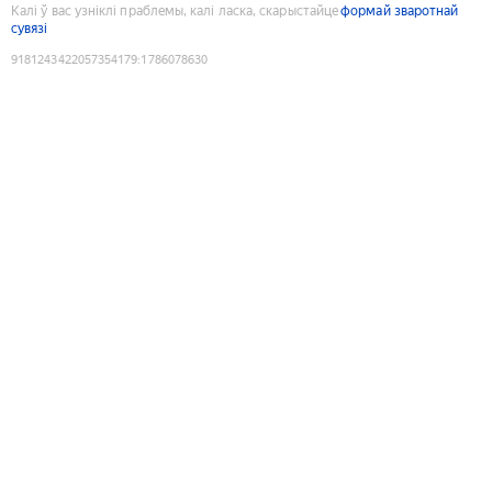
Калі ў вас узніклі праблемы, калі ласка, скарыстайце
формай зваротнай
сувязі
9181243422057354179
:
1786078630