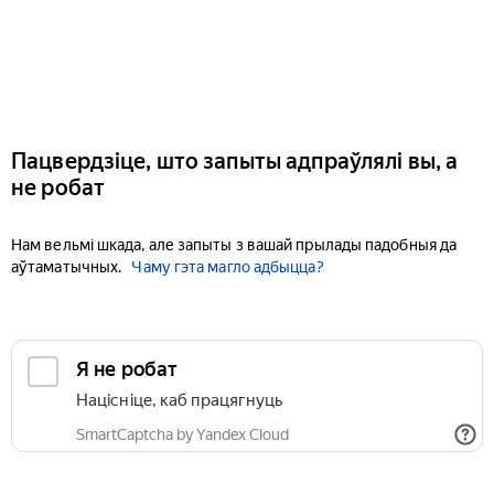
Пацвердзіце, што запыты адпраўлялі вы, а
не робат
Нам вельмі шкада, але запыты з вашай прылады падобныя да
аўтаматычных.
Чаму гэта магло адбыцца?
Я не робат
Націсніце, каб працягнуць
SmartCaptcha by Yandex Cloud