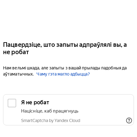
Пацвердзіце, што запыты адпраўлялі вы, а
не робат
Нам вельмі шкада, але запыты з вашай прылады падобныя да
аўтаматычных.
Чаму гэта магло адбыцца?
Я не робат
Націсніце, каб працягнуць
SmartCaptcha by Yandex Cloud