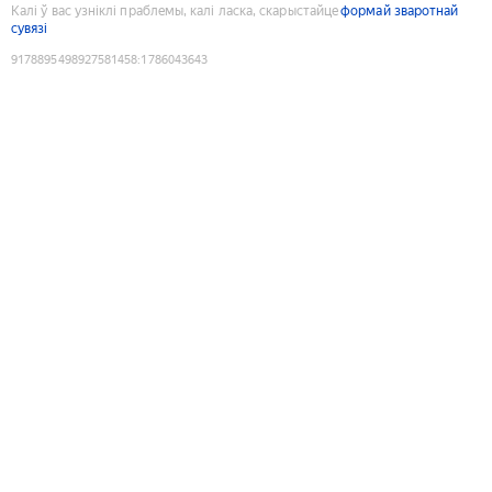
Калі ў вас узніклі праблемы, калі ласка, скарыстайце
формай зваротнай
сувязі
9178895498927581458
:
1786043643