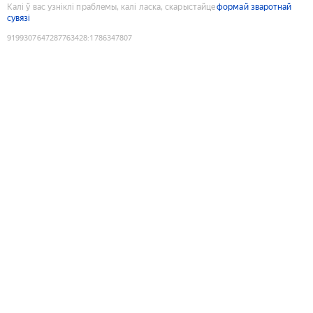
Калі ў вас узніклі праблемы, калі ласка, скарыстайце
формай зваротнай
сувязі
9199307647287763428
:
1786347807