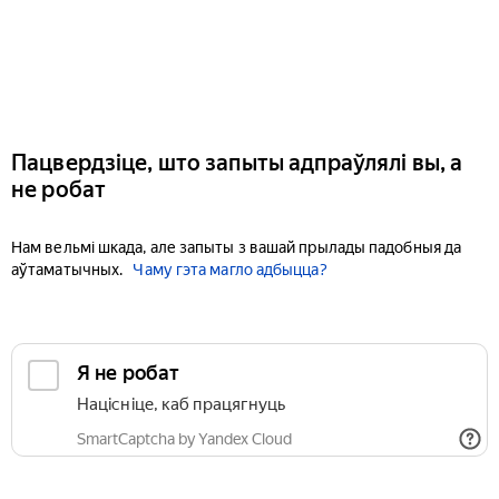
Пацвердзіце, што запыты адпраўлялі вы, а
не робат
Нам вельмі шкада, але запыты з вашай прылады падобныя да
аўтаматычных.
Чаму гэта магло адбыцца?
Я не робат
Націсніце, каб працягнуць
SmartCaptcha by Yandex Cloud