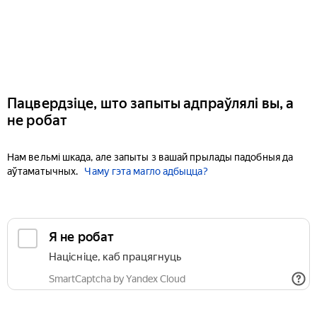
Пацвердзіце, што запыты адпраўлялі вы, а
не робат
Нам вельмі шкада, але запыты з вашай прылады падобныя да
аўтаматычных.
Чаму гэта магло адбыцца?
Я не робат
Націсніце, каб працягнуць
SmartCaptcha by Yandex Cloud