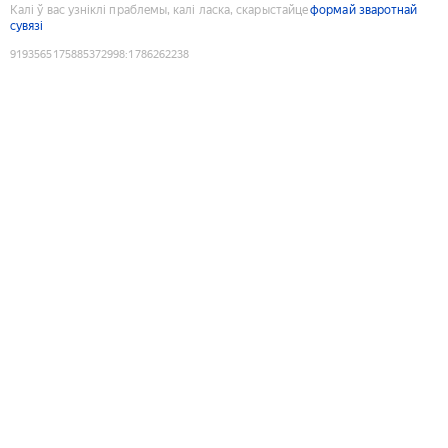
Калі ў вас узніклі праблемы, калі ласка, скарыстайце
формай зваротнай
сувязі
9193565175885372998
:
1786262238