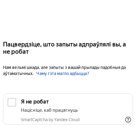
Пацвердзіце, што запыты адпраўлялі вы, а
не робат
Нам вельмі шкада, але запыты з вашай прылады падобныя да
аўтаматычных.
Чаму гэта магло адбыцца?
Я не робат
Націсніце, каб працягнуць
SmartCaptcha by Yandex Cloud