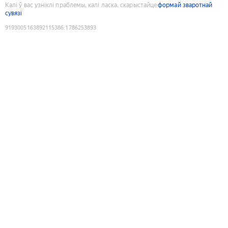
Калі ў вас узніклі праблемы, калі ласка, скарыстайце
формай зваротнай
сувязі
9193005163892115386
:
1786253893