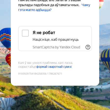
Нам вельмі шкада, але запыты з вашай
прылады падобныя да аўтаматычных.
Чаму
гэта магло адбыцца?
Я не робат
Націсніце, каб працягнуць
SmartCaptcha by Yandex Cloud
Калі ў вас узніклі праблемы, калі ласка,
скарыстайце
формай зваротнай сувязі
9193929754184258356
:
1786267671