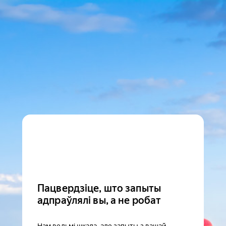
Пацвердзіце, што запыты
адпраўлялі вы, а не робат