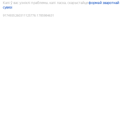
Калі ў вас узніклі праблемы, калі ласка, скарыстайце
формай зваротнай
сувязі
9174935260311125776
:
1785984631