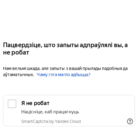
Пацвердзіце, што запыты адпраўлялі вы, а
не робат
Нам вельмі шкада, але запыты з вашай прылады падобныя да
аўтаматычных.
Чаму гэта магло адбыцца?
Я не робат
Націсніце, каб працягнуць
SmartCaptcha by Yandex Cloud