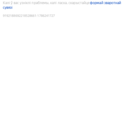
Калі ў вас узніклі праблемы, калі ласка, скарыстайце
формай зваротнай
сувязі
9192188692218528661
:
1786241727