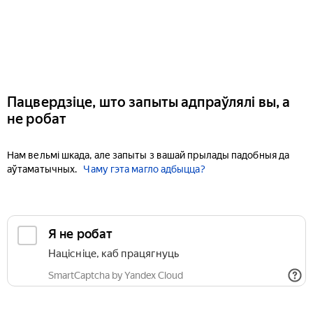
Пацвердзіце, што запыты адпраўлялі вы, а
не робат
Нам вельмі шкада, але запыты з вашай прылады падобныя да
аўтаматычных.
Чаму гэта магло адбыцца?
Я не робат
Націсніце, каб працягнуць
SmartCaptcha by Yandex Cloud