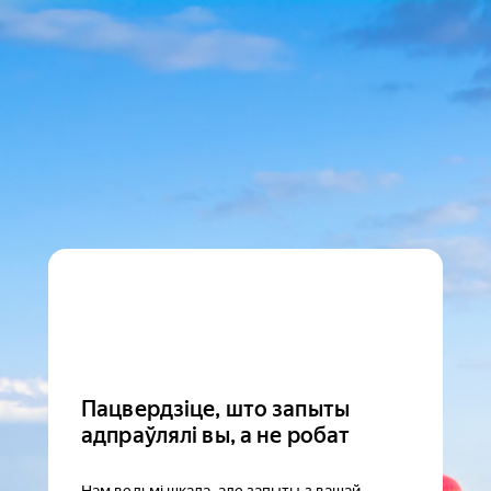
Пацвердзіце, што запыты
адпраўлялі вы, а не робат