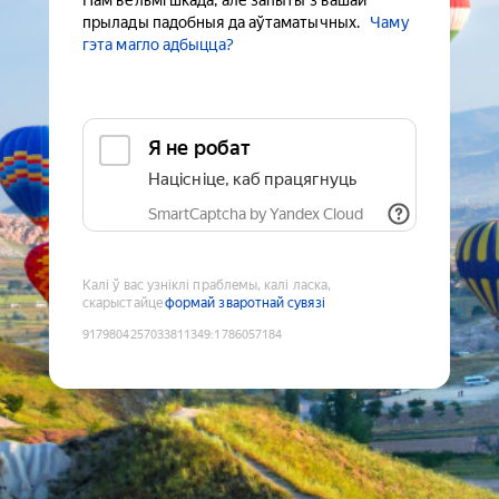
Нам вельмі шкада, але запыты з вашай
прылады падобныя да аўтаматычных.
Чаму
гэта магло адбыцца?
Я не робат
Націсніце, каб працягнуць
SmartCaptcha by Yandex Cloud
Калі ў вас узніклі праблемы, калі ласка,
скарыстайце
формай зваротнай сувязі
9179804257033811349
:
1786057184