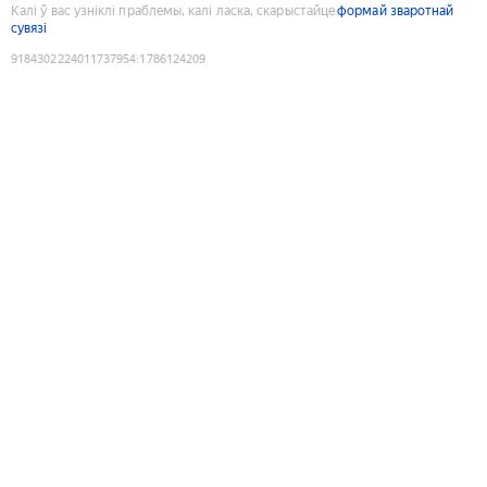
Калі ў вас узніклі праблемы, калі ласка, скарыстайце
формай зваротнай
сувязі
9184302224011737954
:
1786124209