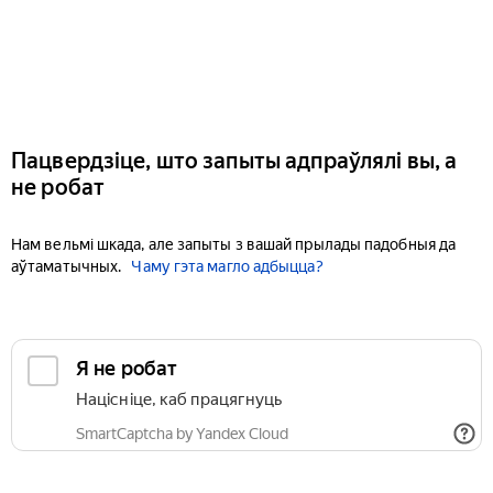
Пацвердзіце, што запыты адпраўлялі вы, а
не робат
Нам вельмі шкада, але запыты з вашай прылады падобныя да
аўтаматычных.
Чаму гэта магло адбыцца?
Я не робат
Націсніце, каб працягнуць
SmartCaptcha by Yandex Cloud