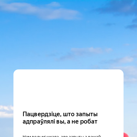
Пацвердзіце, што запыты
адпраўлялі вы, а не робат