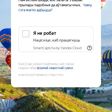
Нам вельмі шкада, але запыты з вашай
прылады падобныя да аўтаматычных.
Чаму
гэта магло адбыцца?
Я не робат
Націсніце, каб працягнуць
SmartCaptcha by Yandex Cloud
Калі ў вас узніклі праблемы, калі ласка,
скарыстайце
формай зваротнай сувязі
9194155333719598410
:
1786271032