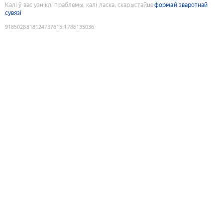
Калі ў вас узніклі праблемы, калі ласка, скарыстайце
формай зваротнай
сувязі
9185028818124737615
:
1786135036