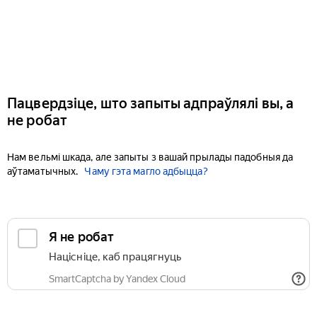
Пацвердзіце, што запыты адпраўлялі вы, а
не робат
Нам вельмі шкада, але запыты з вашай прылады падобныя да
аўтаматычных.
Чаму гэта магло адбыцца?
Я не робат
Націсніце, каб працягнуць
SmartCaptcha by Yandex Cloud