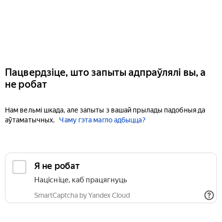
Пацвердзіце, што запыты адпраўлялі вы, а
не робат
Нам вельмі шкада, але запыты з вашай прылады падобныя да
аўтаматычных.
Чаму гэта магло адбыцца?
Я не робат
Націсніце, каб працягнуць
SmartCaptcha by Yandex Cloud