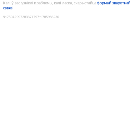
Калі ў вас узніклі праблемы, калі ласка, скарыстайце
формай зваротнай
сувязі
9175042997283371797
:
1785986236